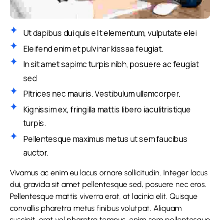
Ut dapibus dui quis elit elementum, vulputate elei
Eleifend enim et pulvinar kissaa feugiat.
In sit amet sapimc turpis nibh, posuere ac feugiat
sed
Pltrices nec mauris. Vestibulum ullamcorper.
Kignissim ex, fringilla mattis libero iaculitristique
turpis.
Pellentesque maximus metus ut sem faucibus
auctor.
Vivamus ac enim eu lacus ornare sollicitudin. Integer lacus
dui, gravida sit amet pellentesque sed, posuere nec eros.
Pellentesque mattis viverra erat, at lacinia elit. Quisque
convallis pharetra metus finibus volutpat. Aliquam
suscipit, erat vel pharetra tempus, enim sem pellentesque