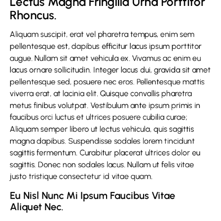
Lectus Magna Fringilla Urna Porttitor 
Rhoncus.
Aliquam suscipit, erat vel pharetra tempus, enim sem
pellentesque est, dapibus efficitur lacus ipsum porttitor
augue. Nullam sit amet vehicula ex. Vivamus ac enim eu
lacus ornare sollicitudin. Integer lacus dui, gravida sit amet
pellentesque sed, posuere nec eros. Pellentesque mattis
viverra erat, at lacinia elit. Quisque convallis pharetra
metus finibus volutpat. Vestibulum ante ipsum primis in
faucibus orci luctus et ultrices posuere cubilia curae;
Aliquam semper libero ut lectus vehicula, quis sagittis
magna dapibus. Suspendisse sodales lorem tincidunt
sagittis fermentum. Curabitur placerat ultrices dolor eu
sagittis. Donec non sodales lacus. Nullam ut felis vitae
justo tristique consectetur id vitae quam.
Eu Nisl Nunc Mi Ipsum Faucibus Vitae 
Aliquet Nec.