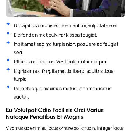
Ut dapibus dui quis elit elementum, vulputate elei
Eleifend enim et pulvinar kissaa feugiat.
In sit amet sapimc turpis nibh, posuere ac feugiat
sed
Pltrices nec mauris. Vestibulum ullamcorper.
Kignissim ex, fringilla mattis libero iaculitristique
turpis.
Pellentesque maximus metus ut sem faucibus
auctor.
Eu Volutpat Odio Facilisis Orci Varius 
Natoque Penatibus Et Magnis
Vivamus ac enim eu lacus ornare sollicitudin. Integer lacus