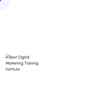
9818590717
info@digitalmarketingseekho.com