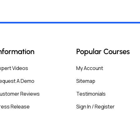
nformation
Popular Courses
xpert Videos
My Account
equest A Demo
Sitemap
ustomer Reviews
Testimonials
ress Release
Sign In / Register