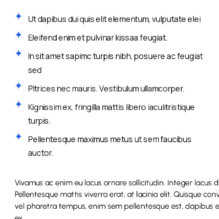
Ut dapibus dui quis elit elementum, vulputate elei
Eleifend enim et pulvinar kissaa feugiat.
In sit amet sapimc turpis nibh, posuere ac feugiat
sed
Pltrices nec mauris. Vestibulum ullamcorper.
Kignissim ex, fringilla mattis libero iaculitristique
turpis.
Pellentesque maximus metus ut sem faucibus
auctor.
Vivamus ac enim eu lacus ornare sollicitudin. Integer lacus 
Pellentesque mattis viverra erat, at lacinia elit. Quisque con
vel pharetra tempus, enim sem pellentesque est, dapibus eff
ex.