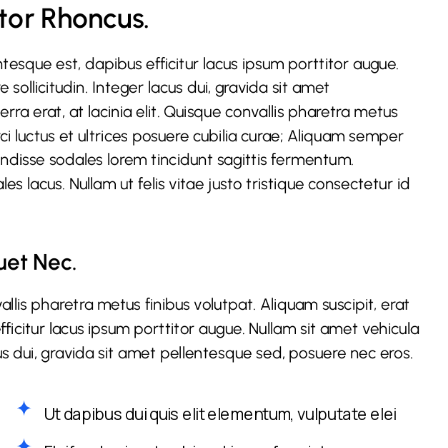
itor Rhoncus.
tesque est, dapibus efficitur lacus ipsum porttitor augue.
sollicitudin. Integer lacus dui, gravida sit amet
rra erat, at lacinia elit. Quisque convallis pharetra metus
ci luctus et ultrices posuere cubilia curae; Aliquam semper
endisse sodales lorem tincidunt sagittis fermentum.
es lacus. Nullam ut felis vitae justo tristique consectetur id
uet Nec.
vallis pharetra metus finibus volutpat. Aliquam suscipit, erat
icitur lacus ipsum porttitor augue. Nullam sit amet vehicula
cus dui, gravida sit amet pellentesque sed, posuere nec eros.
Ut dapibus dui quis elit elementum, vulputate elei