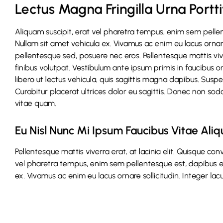
Lectus Magna Fringilla Urna Portt
Aliquam suscipit, erat vel pharetra tempus, enim sem pellen
Nullam sit amet vehicula ex. Vivamus ac enim eu lacus ornare 
pellentesque sed, posuere nec eros. Pellentesque mattis vive
finibus volutpat. Vestibulum ante ipsum primis in faucibus or
libero ut lectus vehicula, quis sagittis magna dapibus. Susp
Curabitur placerat ultrices dolor eu sagittis. Donec non sodal
vitae quam.
Eu Nisl Nunc Mi Ipsum Faucibus Vitae Aliq
Pellentesque mattis viverra erat, at lacinia elit. Quisque con
vel pharetra tempus, enim sem pellentesque est, dapibus eff
ex. Vivamus ac enim eu lacus ornare sollicitudin. Integer la