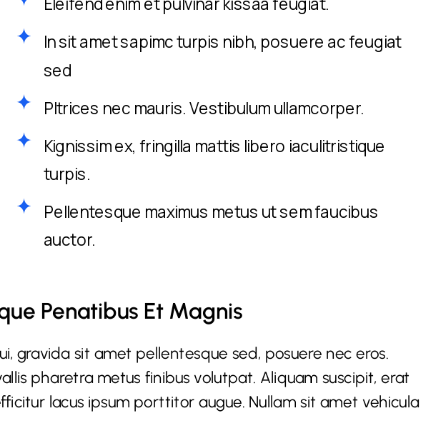
Eleifend enim et pulvinar kissaa feugiat.
In sit amet sapimc turpis nibh, posuere ac feugiat
sed
Pltrices nec mauris. Vestibulum ullamcorper.
Kignissim ex, fringilla mattis libero iaculitristique
turpis.
Pellentesque maximus metus ut sem faucibus
auctor.
toque Penatibus Et Magnis
dui, gravida sit amet pellentesque sed, posuere nec eros.
vallis pharetra metus finibus volutpat. Aliquam suscipit, erat
icitur lacus ipsum porttitor augue. Nullam sit amet vehicula